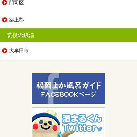
門司区
築上郡
筑後の銭湯
大牟田市