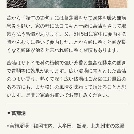
昔から「端午の節句」には菖蒲湯をたて身体を暖め無病
息災を願い、家の軒にはヨモギと一緒に菖蒲をさして邪
気を払う習慣があります。又、5月5日に宮中に参内する
時かんむりに巻いて参内したことから頭に巻くと頭が良
くなる頭痛が治ると言われ頭に巻く習慣もあります。
菖蒲はサトイモ科の植物で強い芳香と豊富な酵素の働き
で胃弱等に効果があります。広い浴場に青々とした菖蒲
のつよい香り。熱くて深く広い銭湯はご家庭にお風呂の
ある方にも、また格別の風情を味わって頂けることと思
います。是非ご家族お揃いでお楽しみください。
▼菖蒲湯
○実施浴場：福岡市内、大牟田、飯塚、北九州市の銭湯