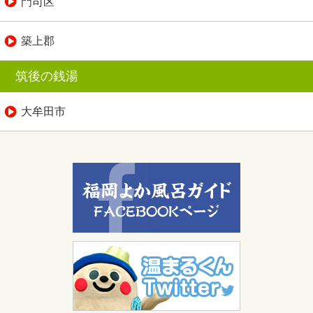
門司区
築上郡
筑後の銭湯
大牟田市