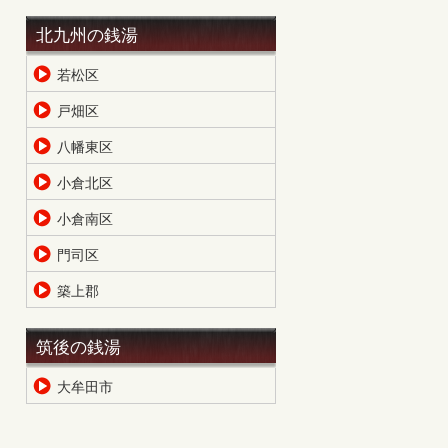
北九州の銭湯
若松区
戸畑区
八幡東区
小倉北区
小倉南区
門司区
築上郡
筑後の銭湯
大牟田市