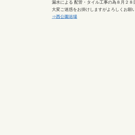
漏水による 配管・タイル工事の為８月２８日
大変ご迷惑をお掛けしますがよろしくお願
⇒西公園浴場