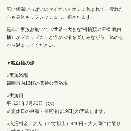
広い銭湯いっぱいのマイナスイオンに包まれて、疲れた
心も身体もリフレッシュし、癒されます。
是非ご家族お揃いで《世界一大きな“柑橘類の王様”晩白
柚》がプカリプカリと浮かぶ湯を楽しみながら、体の芯
から温まってください。
▼晩白柚の湯
○実施浴場
福岡市内13軒の普通公衆浴場
○実施日
平成31年2月20日（水）
※定休日の東湯・長尾湯は19日(火)実施します。
○入浴料金：大人（12才以上）440円・大人同伴に限り