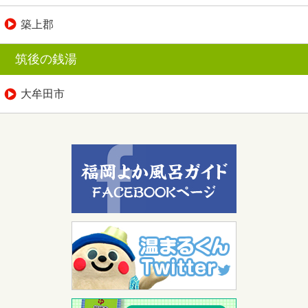
築上郡
筑後の銭湯
大牟田市