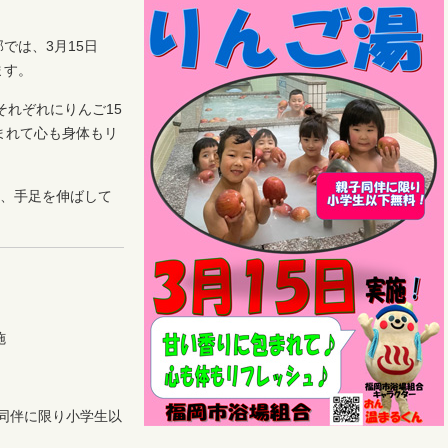
では、3月15日
ます。
それぞれにりんご15
まれて心も身体もリ
を、手足を伸ばして
施
子同伴に限り小学生以