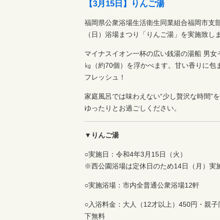
【3月15日】りんご湯
福岡県公衆浴場生活衛生同業組合福岡市支部
（日）浴場まつり「りんご湯」を実施致し
マイナスイオン一杯の広い銭湯の湯船 男女
㎏（約70個）を浮かべます。甘い香りに包
フレッシュ！
家庭風呂では味わえない“少し贅沢な時間”
ゆったりとお過ごしください。
▼りんご湯
○実施日：令和4年3月15日（火）
※西公園浴場は定休日のため14日（月）実
○実施浴場：市内全普通公衆浴場12軒
○入浴料金：大人（12才以上）450円・親
下無料