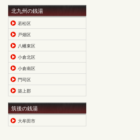
北九州の銭湯
若松区
戸畑区
八幡東区
小倉北区
小倉南区
門司区
築上郡
筑後の銭湯
大牟田市