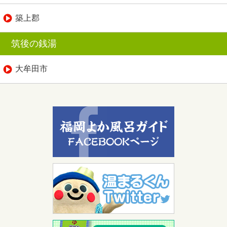
築上郡
筑後の銭湯
大牟田市