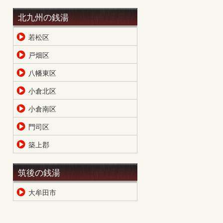
北九州の銭湯
若松区
戸畑区
八幡東区
小倉北区
小倉南区
門司区
築上郡
筑後の銭湯
大牟田市